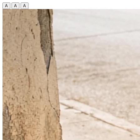
A
A
A